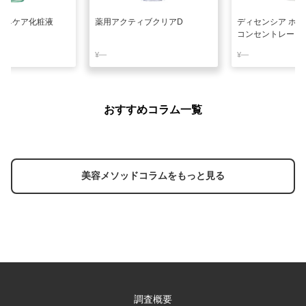
アクネケア化粧液
薬用アクティブクリアD
ディセンシア ホワ
コンセントレート
¥―
¥―
おすすめコラム一覧
美容メソッドコラムをもっと見る
調査概要