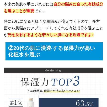
本来の美肌を手にいれるには
自分の悩みに合った有効成分
を選ぶことが重要
です！
特に20代になると様々な肌悩みが増えてくるので、多方
面から肌悩みにアプローチしてくれる有効成分を選ぶこと
が
光を反射するような
若々しい肌になる近道ですよ♪
②20代の肌に浸透
する保湿力が高い
*
化粧水を選ぶ