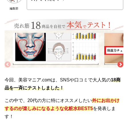
編集部
検証1
検証2
<肌環境チェック>
<保湿力>
専門カメラで化粧水の使用後の肌状況を毎日分析。シミ・シ
水分保持チェッ
ワ・たるみ・毛穴などにアプローチしているか検証。また、エ
測。1時間後の水分
イジングケア成分の充実度まで採点。
◎と判断。
今回、美容マニア.comは、SNSや口コミで大人気の
18商
品を一斉にテストしました！
この中で、20代の方に特にオススメしたい
外にお出かけ
するのが楽しみになるような化粧水BEST5
を発表しま
す！