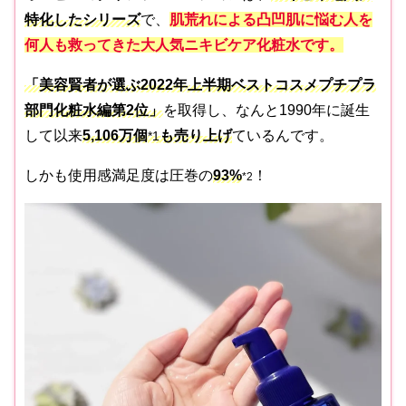
特化したシリーズ
で、
肌荒れによる凸凹肌に悩む人を
何人も救ってきた大人気ニキビケア化粧水です。
「美容賢者が選ぶ2022年上半期ベストコスメプチプラ
部門化粧水編第2位」
を取得し、なんと1990年に誕生
して以来
5,106万個
も売り上げ
ているんです。
*1
しかも使用感満足度は圧巻の
93%
！
*2