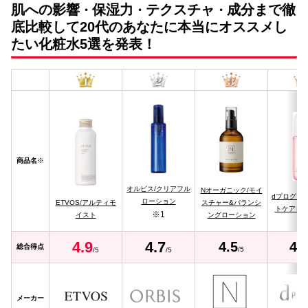
肌への影響
保湿力
テクスチャ
成分まで徹
・
・
・
底比較して20代のあなたに本当にオススメし
たい化粧水5選を発表！
商品名
※
オルビス/クリアフル
Nオーガニック/モイ
dプログラ
ローション
ETVOS/アルティモ
スチャー&バランシ
トケアロ
※1
イスト
ングローション
4.
9
4.
7
4.5
4.
総合得点
/5
/5
/5
メーカー