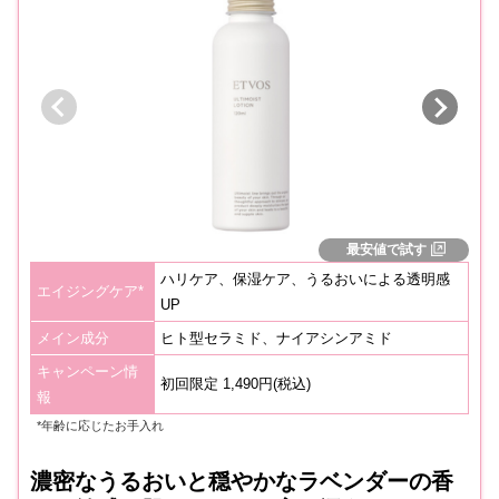
最安値で試す
ハリケア、保湿ケア、うるおいによる透明感
エイジングケア*
UP
メイン成分
ヒト型セラミド、ナイアシンアミド
キャンペーン情
初回限定 1,490円(税込)
報
*年齢に応じたお手入れ
濃密なうるおいと穏やかなラベンダーの香