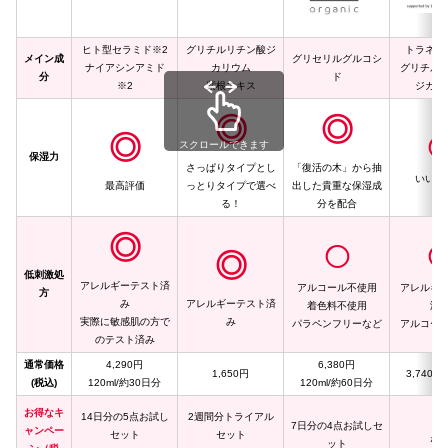
ヒト型セラミド※2
グリチルリチン酸ジ
トラネキ
メイン成
グリセリルグルコシ
ナイアシンアミド
カリウム
グリチル
分
ド
※2
紫根エキス
ジカリ
◎
◎
◎
スクロールできます
保湿力
さっぱりタイプとし
「復活の木」から抽
いい感
最高評価
っとりタイプで選べ
出した貴重な保湿成
る！
分を配合
◎
◯
◎
低刺激処
アレルギーテスト済
アルコール不使用
アレルギ
方
み
アレルギーテスト済
着色料不使用
済
実際に敏感肌の方で
み
パラペンフリーなど
アルコー
のテスト済み
通常価格
4,290円
6,380円
1,650円
3,740円/
(税込)
120ml/約30日分
120ml/約60日分
お得なキ
14日分の5点お試し
2週間分トライアル
7日分の4点お試しセ
ャンペー
セット
セット
な
ット