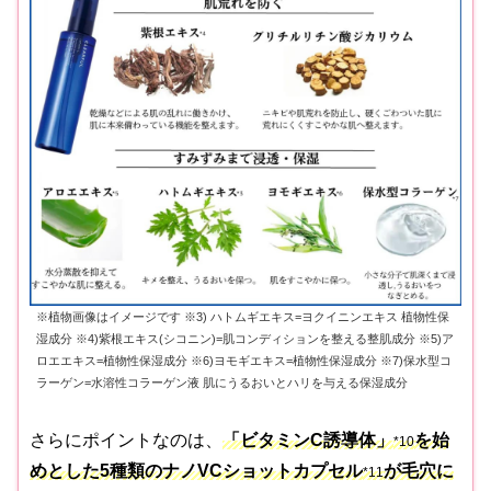
※植物画像はイメージです ※3) ハトムギエキス=ヨクイニンエキス 植物性保
湿成分 ※4)紫根エキス(シコニン)=肌コンディションを整える整肌成分 ※5)ア
ロエエキス=植物性保湿成分 ※6)ヨモギエキス=植物性保湿成分 ※7)保水型コ
ラーゲン=水溶性コラーゲン液 肌にうるおいとハリを与える保湿成分
さらにポイントなのは、
「ビタミンC誘導体」
を始
*10
めとした5種類のナノVCショットカプセル
が毛穴に
*11