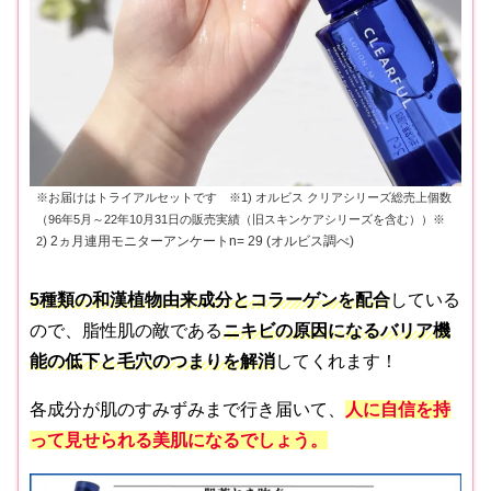
※お届けはトライアルセットです ※1) オルビス クリアシリーズ総売上個数
（96年5月～22年10月31日の販売実績（旧スキンケアシリーズを含む））※
) 2ヵ月連用モニターアンケートn= 29 (オルビス調べ)
2
5種類の和漢植物由来成分とコラーゲンを配合
している
ので、脂性肌の敵である
ニキビの原因になるバリア機
能の低下と毛穴のつまりを解消
してくれます！
各成分が肌のすみずみまで行き届いて、
人に自信を持
って見せられる美肌
になるでしょう。