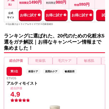
ン
（税
1490
円
980円
初回限定
初回限定
980円
込）
特価
公式
お得に試す
お得に試す
お得に試す
試す
サイト
※1)お届けはトライアルサイズです※2)保湿成分
ランキングに選ばれた、20代のための化粧水5
選をガチ解説｜お得なキャンペーン情報まで
集めました！
総合評価
乾燥肌
毛穴ケア
敏感肌
シ
第1位
保湿ケア
肌荒れケア
敏感肌用
ETVOS
アルティモイスト
総合評価
4.9