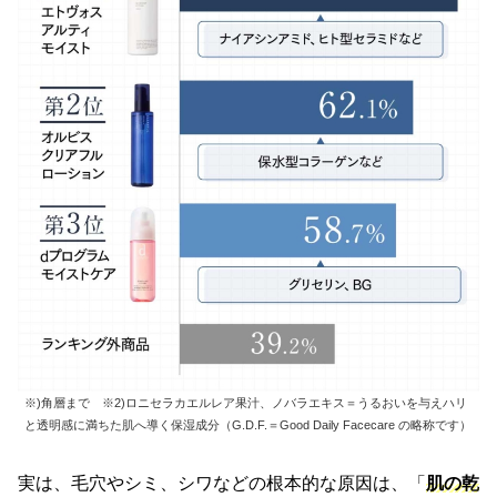
※)角層まで ※2)ロニセラカエルレア果汁、ノバラエキス＝うるおいを与えハリ
と透明感に満ちた肌へ導く保湿成分（G.D.F.＝Good Daily Facecare の略称です）
実は、毛穴やシミ、シワなどの根本的な原因は、「
肌の乾