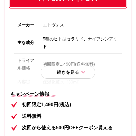
メーカー
エトヴォス
5種のヒト型セラミド、ナイアシンアミ
主な成分
ド
トライア
初回限定1,490円(送料無料)
ル価格
内容①
保湿化粧水（30ml）
キャンペーン情報
内容②
保湿美容液（20ml）
初回限定1,490円(税込)
内容③
保湿クリーム（5g）
送料無料
内容④
洗顔フォーム（20g）
次回から使える500円OFFクーポン貰える