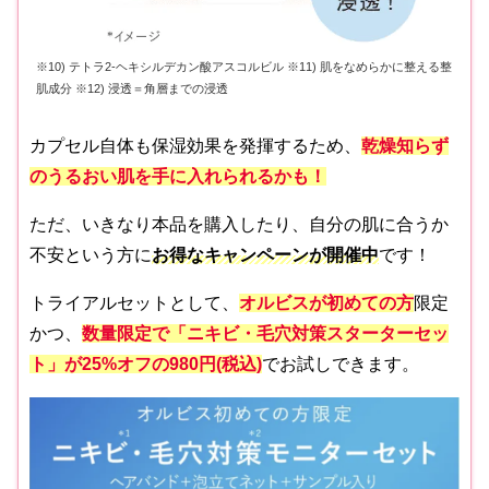
※10) テトラ2-ヘキシルデカン酸アスコルビル ※11) 肌をなめらかに整える整
肌成分 ※12) 浸透＝角層までの浸透
カプセル自体も保湿効果を発揮するため、
乾燥知らず
のうるおい肌を手に入れられ
るかも！
ただ、いきなり本品を購入したり、自分の肌に合うか
不安という方に
お得なキャンペーンが開催中
です！
トライアルセットとして、
オルビスが初めての方
限定
かつ、
数量限定で「ニキビ・毛穴対策スターターセッ
ト」が25%オフの980円(税込)
でお試しできます。