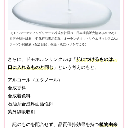
*4)TPCマーケティングリサーチ株式会社調べ。日本通信販売協会(JADMA)加
盟正会員社対象 *5)化粧品表示名称：オーランチオキトリウムリマシヌム/コ
ラーゲン発酵液（配合目的：保湿・肌にハリを与える）
さらに、ドモホルンリンクルは「
肌につけるものは、
口に入れるものと同じ
」という考えのもと、
アルコール（エタノール）
合成香料
合成着色料
石油系合成界面活性剤
紫外線吸収剤
上記のものを配合せず、品質保持効果を持つ
植物由来