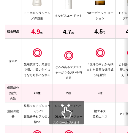
ドモホルンリンクル
Nオーガニック ロー
モイスチャ
オルビスユー ドット
／保湿液
ション
グロー
4.
9
4.5
4.
4.
7
総合得点
/5
/5
/5
◎
◎
◎
保湿力
先端技術で、角層ま
「復活の木」から抽
ヒト型セラ
とろみあるテクスチ
で潤い、吸い付くよ
出した貴重な保湿成
層にうる
ャーがうるおいを与
うなもち肌になれる
分を配合
え、肌を
える
保湿成分
（処方）
26種
2種
2種
8
の数
発酵マルチプルコラ
G.D.F.アクティベー
注目の成
ーゲン*1
ター*4
橙エキス
ヒト型セラ
分
超低分子ヒアルロン
GLルートブースター
黄柏エキス
酸*2
*5
スクロールできます