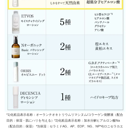
*1)化粧品表示名称：オーランチオキトリウムリマシヌム/コラーゲン発酵液（配合
目的：保湿・肌にハリを与える）*2)化粧品表示名称：加水分解ヒアルロン酸Na
（配合目的：保湿） *3)保湿：セラミドAG、AP、EOP、NG、NP*4)ロニセラカエ