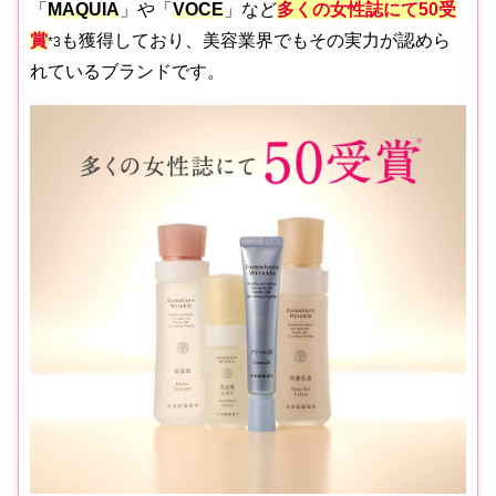
「
MAQUIA
」や「
VOCE
」など
多くの女性誌にて50受
賞
も獲得しており、美容業界でもその実力が認めら
*3
れているブランドです。