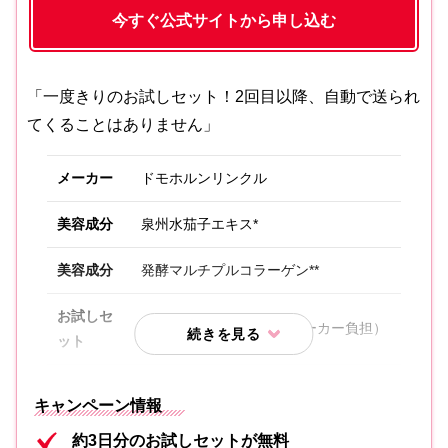
今すぐ公式サイトから申し込む
「一度きりのお試しセット！2回目以降、自動で送られ
てくることはありません」
メーカー
ドモホルンリンクル
美容成分
泉州水茄子エキス*
美容成分
発酵マルチプルコラーゲン**
お試しセ
約3日分が無料（送料はメーカー負担）
ット
内容①
保湿液
キャンペーン情報
美活肌エキス[医薬部外品]（販売名 ド
約3日分のお試しセットが無料
内容②