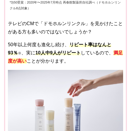
*3)50受賞：2020年〜2025年7月時点 再春館製薬所自社調べ（ドモホルンリン
クル8点対象）
テレビのCMで「ドモホルンリンクル」を見かけたこと
がある方も多いのではないでしょうか？
50年以上何度も進化し続け、
リピート率はなんと
93％
、実に
10人中9人がリピート
しているので、
満足
※
度が高い
ことが分かります。