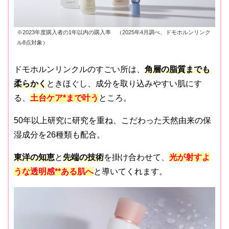
※2023年度購入者の1年以内の購入率 （2025年4月調べ、ドモホルンリンク
ル8点対象）
ドモホルンリンクルのすごい所は、
角層の脂質までも
柔らかく
ときほぐし、成分を取り込みやすい肌にす
る、
土台ケア*まで叶う
ところ。
50年以上研究に研究を重ね、こだわった天然由来の保
湿成分を26種類も配合。
東洋の知恵
と
先端の技術
を掛け合わせて、
光が射すよ
うな透明感**ある肌へ
と導いてくれます。