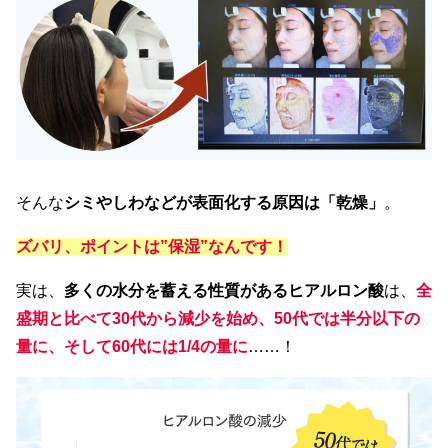
そんな
シミやしわなどが表面化する原因は「乾燥」
。
ズバリ、ポイントは”保湿”なんです！
実は、
多くの水分を蓄える性質があるヒアルロン酸
は、
全
盛期と比べて30代
から減少を始め、50代では半分以下の
量に、そして60代には1/4の量に
……！