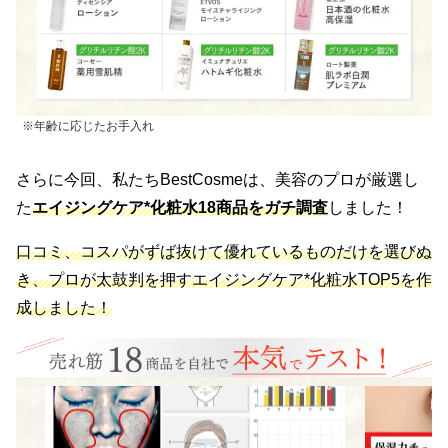
※年齢に応じたお手入れ
さらに今回、私たちBestCosmeは、美容のプロが厳選し
た
エイジングケア*化粧水18商品をガチ調査
しました！
口コミ、コスパがずば抜けて優れているものだけを選びぬ
き、プロが太鼓判を押すエイジングケア*化粧水TOP5を作
成しました！
検証1
検証2
＜エイジング効果＞
＜保湿力チェ
専門カメラで化粧水の使用後の肌状況を毎日分析。シミ・シ
水分保持チェッ