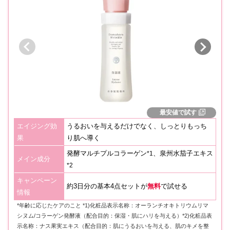
最安値で試す
エイジング効
うるおいを与えるだけでなく、しっとりもっち
果
り肌へ導く
発酵マルチプルコラーゲン
、泉州水茄子エキス
*1
メイン成分
*2
キャンペーン
約3日分の基本4点セットが
無料
で試せる
情報
*年齢に応じたケアのこと *1)化粧品表示名称：オーランチオキトリウムリマ
シヌム/コラーゲン発酵液（配合目的：保湿・肌にハリを与える）*2)化粧品表
示名称：ナス果実エキス（配合目的：肌にうるおいを与える、肌のキメを整