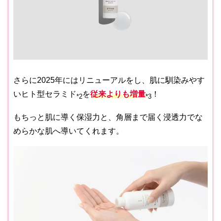
さらに2025年にはリニューアルをし、肌に馴染みやす
いヒト型セラミド
を
従来よりも増量
！
*2
*3
もちっと肌に導く保湿力と、角層まで届く浸透力でな
めらかな肌へ導いてくれます。