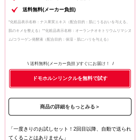
モホルンリンクル 薬用美容液c）
送料無料(メーカー負担)
クリーム20[医薬部外品]（販売名 ドモ
内容③
*化粧品表示名称：ナス果実エキス（配合目的：肌にうるおいを与える、
ホルンリンクル 薬用クリームd）
肌のキメを整える）**化粧品表示名称：オーランチオキトリウムリマシヌ
ム/コラーゲン発酵液（配合目的：保湿・肌にハリを与える）
内容④
保護乳液
送料無料(メーカー負担 )/すぐにお届け！
ドモホルンリンクルを無料で試す
商品の詳細をもっとみる＞
「一度きりのお試しセット！2回目以降、自動で送られ
てくることはありません」