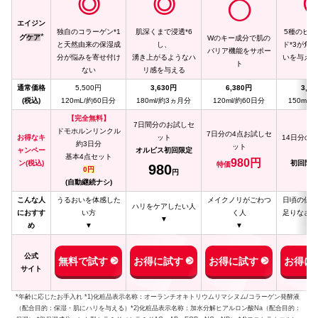
◎
◎
◯
エイジン
独自のコラーゲン*1
肌深くまで浸透*6
5種のヒト
*
グ
ケア
Wのキー成分で肌の
と天然由来の保湿成
し、
ド*3が角
バリア機能をサポー
分が悩みを寄せ付け
湧き上がるようなハ
いを与え、
ト
ない
リ感を与える
る
通常価格
5,500円
3,630円
6,380円
3,6
(税込)
120mL/約60日分
180ml/約3ヵ月分
120ml/約60日分
150ml/
【完全無料】
7日間分のお試しセ
ドモホルンリンクル
7日分の4点お試しセ
お得なキ
ット
14日分の
約3日分
ット
ャンペー
オルビス初回限定
ト
基本4点セット
980円
ン
(税込)
初回限定
特価
980
0円
円
(自動継続ナシ)
こんな人
うるおいを体感した
メイクノリがごわつ
日頃の保湿
ハリをケアしたい人
におすす
い方
く人
足りなさを
▼
め
▼
▼
▼
公式
無料で試す
お得に試す
お得に試す
お得に
サイト
*年齢に応じたお手入れ *1)化粧品表示名称：オーランチオキトリウムリマシヌム/コラーゲン発酵液
（配合目的：保湿・肌にハリを与える）*2)化粧品表示名称：加水分解ヒアルロン酸Na（配合目的：