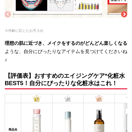
ワ・ハリ不足・毛穴などにアプローチしているか検証。また、
測。1時間後の水分
エイジングケア*成分の充実度まで採点。
◎と判断。
※年齢に応じたお手入れ
理想の肌に近づき、メイクをするのがどんどん楽しくなる
ような、自分にぴったりなアイテムを見つけてくださいね
♪
【評価表】おすすめのエイジングケア*化粧水
BEST5！自分にぴったりな化粧水はこれ！
商品名