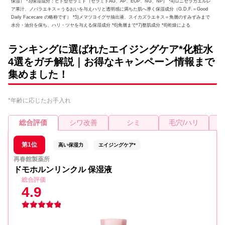
保湿） *3)保湿成分：ヒト型セラミド（セラミドAG、AP、EOP、NG、NP） *4)ロニセラカエルレ
ア果汁、ノバラエキス＝うるおいを与えハリと透明感に満ちた肌へ導く保湿成分（G.D.F.＝Good
Daily Facecare の略称です） *5)メマツヨイグサ抽出液、スイカズラエキス＝角層のすみずみまで
水分・油分を保ち、ハリ・ツヤを与える保湿成分 *6)角層まで*7)整肌成分 *8)乾燥による
ランキングに選ばれたエイジングケア*化粧水
4選をガチ解説｜お得なキャンペーン情報まで
集めました！
*年齢に応じたお手入れ
総合評価
シワ改善
シミ
毛穴/ハリ
第1位
高い保湿力
エイジングケア*
再春館製薬所
ドモホルンリンクル 保湿液
総合評価
4.9