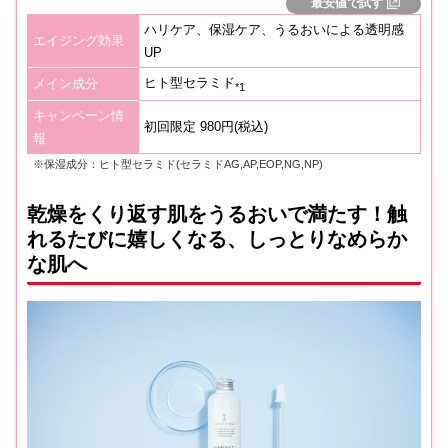
最安値で試す
ハリケア、保湿ケア、うるおいによる透明感
エイジング効果
UP
ヒト型セラミド
メイン成分
*1
キャンペーン情
初回限定 980円(税込)
報
※保湿成分：ヒト型セラミド(セラミドAG,AP,EOP,NG,NP)
乾燥をくり返す肌をうるおいで満たす！触
れるたびに嬉しくなる、しっとりなめらか
な肌へ