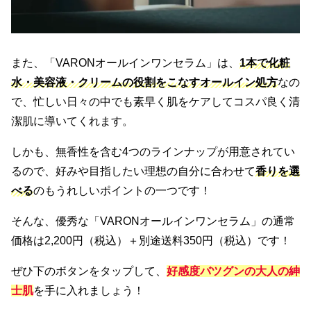
また、「VARONオールインワンセラム」は、
1本で化粧
水・美容液・クリームの役割をこなすオールイン処方
なの
で、忙しい日々の中でも素早く肌をケアしてコスパ良く清
潔肌に導いてくれます。
しかも、無香性を含む4つのラインナップが用意されてい
るので、好みや目指したい理想の自分に合わせて
香りを選
べる
のもうれしいポイントの一つです！
そんな、優秀な「VARONオールインワンセラム」の通常
価格は2,200円（税込）＋別途送料350円（税込）です！
ぜひ下のボタンをタップして、
好感度バツグンの大人の紳
士肌
を手に入れましょう！