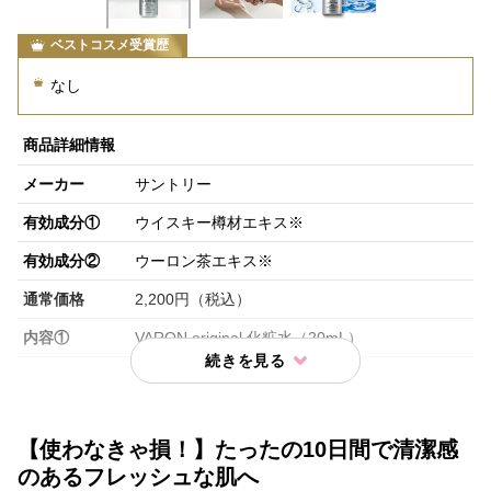
ベストコスメ受賞歴
なし
商品詳細情報
メーカー
サントリー
有効成分①
ウイスキー樽材エキス※
有効成分②
ウーロン茶エキス※
通常価格
2,200円（税込）
内容①
VARON original 化粧水（20mL）
【使わなきゃ損！】たったの10日間で清潔感
のあるフレッシュな肌へ