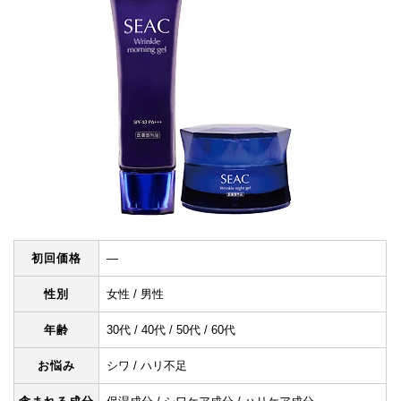
初回価格
―
性別
女性 / 男性
年齢
30代 / 40代 / 50代 / 60代
お悩み
シワ / ハリ不足