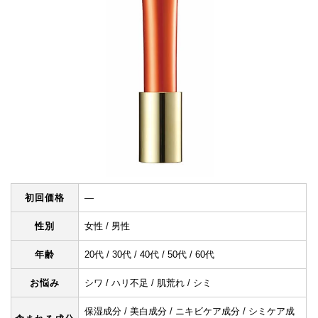
初回価格
―
性別
女性 / 男性
年齢
20代 / 30代 / 40代 / 50代 / 60代
お悩み
シワ / ハリ不足 / 肌荒れ / シミ
保湿成分 / 美白成分 / ニキビケア成分 / シミケア成